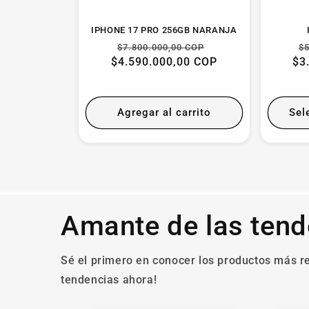
IPHONE 17 PRO 256GB NARANJA
Precio
Precio
P
$7.800.000,00 COP
$
$4.590.000,00 COP
habitual
de
$3
h
oferta
Agregar al carrito
Sel
Amante de las tend
Sé el primero en conocer los productos más re
tendencias ahora!