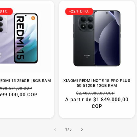
DTO.
-22% DTO.
EDMI 15 256GB | 8GB RAM
XIAOMI REDMI NOTE 15 PRO PLUS
5G 512GB 12GB RAM
Precio
Precio
998.571,00 COP
Precio
Precio
$2.400.000,00 COP
699.000,00 COP
abitual
de
A partir de $1.849.000,00
habitual
de
oferta
COP
oferta
de
1
/
5