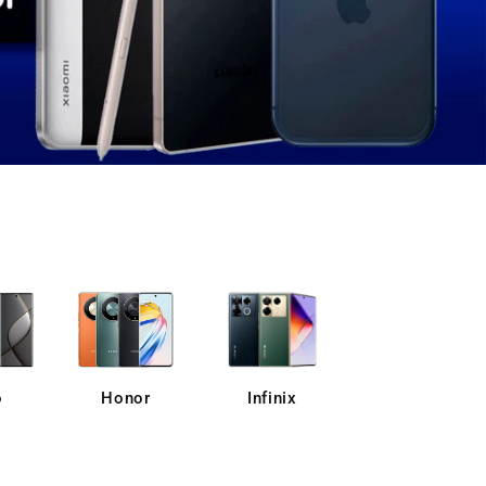
o
Honor
Infinix