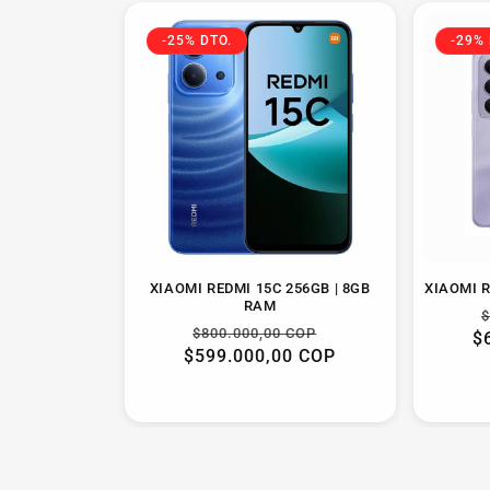
-25% DTO.
-29% 
XIAOMI REDMI 15C 256GB | 8GB
XIAOMI R
RAM
$
Precio
Precio
$800.000,00 COP
$
h
$599.000,00 COP
habitual
de
oferta