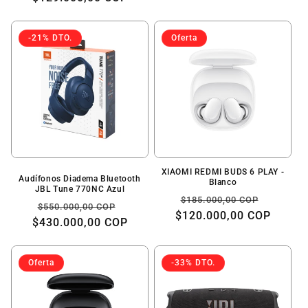
habitual
oferta
-21% DTO.
Oferta
XIAOMI REDMI BUDS 6 PLAY -
Audífonos Diadema Bluetooth
Blanco
JBL Tune 770NC Azul
Precio
Precio
$185.000,00 COP
Precio
Precio
$550.000,00 COP
$120.000,00 COP
habitual
de
$430.000,00 COP
habitual
de
oferta
oferta
Oferta
-33% DTO.