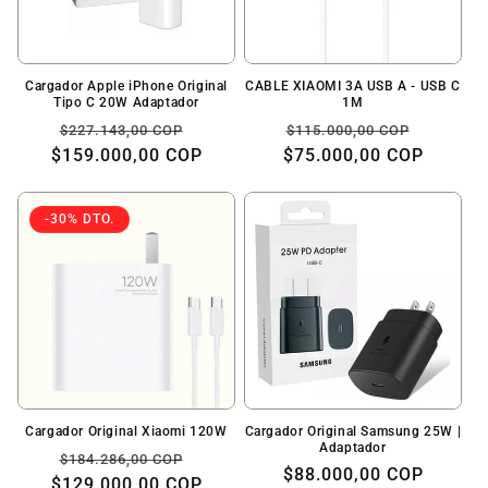
ó
n
:
Cargador Apple iPhone Original
CABLE XIAOMI 3A USB A - USB C
Tipo C 20W Adaptador
1M
Precio
Precio
Precio
Precio
$227.143,00 COP
$115.000,00 COP
$159.000,00 COP
habitual
de
$75.000,00 COP
habitual
de
oferta
oferta
-30% DTO.
Cargador Original Xiaomi 120W
Cargador Original Samsung 25W |
Adaptador
Precio
Precio
$184.286,00 COP
Precio
$88.000,00 COP
$129.000,00 COP
habitual
de