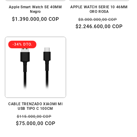
Apple Smart Watch SE 40MM
APPLE WATCH SERIE 10 46MM
Negro
ORO ROSA
Precio
$1.390.000,00 COP
Precio
Precio
$3.000.000,00 COP
habitual
$2.246.600,00 COP
habitual
de
oferta
-34% DTO.
CABLE TRENZADO XIAOMI MI
USB TIPO C 100CM
Precio
Precio
$115.000,00 COP
$75.000,00 COP
habitual
de
oferta