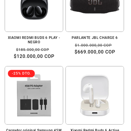
XIAOMI REDMI BUDS 6 PLAY -
PARLANTE JBL CHARGE 6
NEGRO
Precio
Precio
$1.000.000,00 COP
Precio
Precio
$185.000,00 COP
$669.000,00 COP
habitual
de
$120.000,00 COP
habitual
de
oferta
oferta
-25% DTO.
Cargador original Samsung 45W
Xiaomi Redmi Buds 6 Active