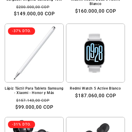
Blanco
Precio
Precio
$200.000,00 COP
Precio
$160.000,00 COP
$149.000,00 COP
habitual
de
habitual
oferta
-37% DTO.
Lápiz Táctil Para Tablets Samsung
Redmi Watch 5 Active Blanco
- Xiaomi - Honor y Más
Precio
$187.060,00 COP
Precio
Precio
$157.143,00 COP
habitual
$99.000,00 COP
habitual
de
oferta
-31% DTO.