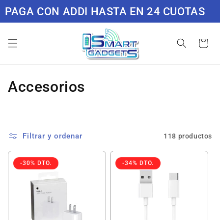
Ir
AGA CON ADDI HASTA EN 24 CUOTAS
P
directamente
al contenido
Carrito
C
Accesorios
o
l
Filtrar y ordenar
118 productos
e
c
-30% DTO.
-34% DTO.
c
i