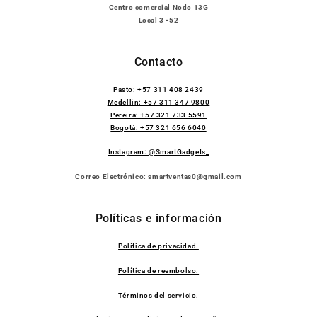
Centro comercial Nodo 13G
Local 3 -52
Contacto
Pasto: +57 311 408 2439
Medellin: +57 311 347 9800
Pereira: +57 321 733 5591
Bogotá: +57 321 656 6040
Instagram: @SmartGadgets_
Correo Electrónico: smartventas0@gmail.com
Políticas e información
Política de privacidad.
Política de reembolso.
Términos del servicio.