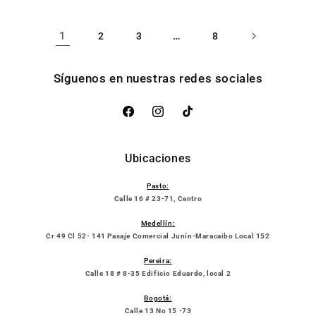
1
…
2
3
8
Síguenos en nuestras redes sociales
Facebook
Instagram
TikTok
Ubicaciones
Pasto:
Calle 16 # 23-71, Centro
Medellín:
Cr 49 Cl 52- 141 Pasaje Comercial Junín-Maracaibo Local 152
Pereira:
Calle 18 # 8-35 Edificio Eduardo, local 2
Bogotá:
Calle 13 No 15 -73