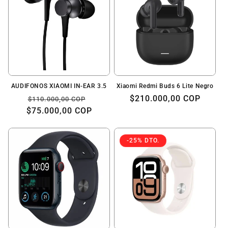
AUDIFONOS XIAOMI IN-EAR 3.5
Xiaomi Redmi Buds 6 Lite Negro
Precio
Precio
Precio
$210.000,00 COP
$110.000,00 COP
$75.000,00 COP
habitual
de
habitual
oferta
-25% DTO.