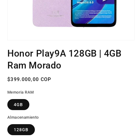
Abrir
elemento
Honor Play9A 128GB | 4GB
multimedia
1
en
Ram Morado
una
ventana
modal
Precio
$399.000,00 COP
habitual
Memoria RAM
4GB
Almacenamiento
128GB