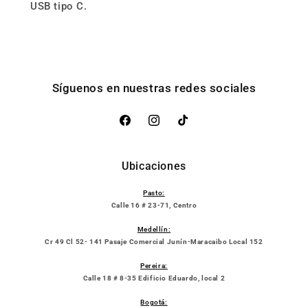
USB tipo C.
Síguenos en nuestras redes sociales
Facebook
Instagram
TikTok
Ubicaciones
Pasto:
Calle 16 # 23-71, Centro
Medellín:
Cr 49 Cl 52- 141 Pasaje Comercial Junín-Maracaibo Local 152
Pereira:
Calle 18 # 8-35 Edificio Eduardo, local 2
Bogotá: