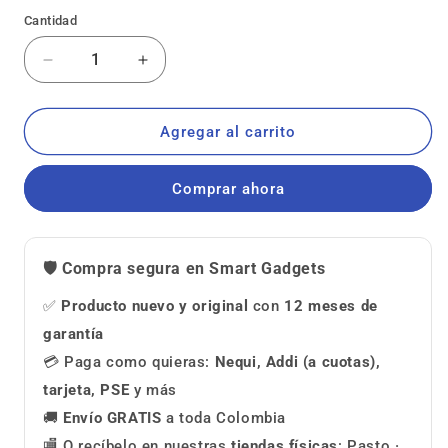
Cantidad
Reducir
Aumentar
cantidad
cantidad
para
para
Honor
Honor
Agregar al carrito
Play9A
Play9A
128GB
128GB
Comprar ahora
|
|
4GB
4GB
Ram
Ram
Morado
Morado
🛡️ Compra segura en Smart Gadgets
✅
Producto nuevo y original
con
12 meses de
garantía
💳 Paga como quieras:
Nequi, Addi (a cuotas),
tarjeta, PSE
y más
🚚
Envío GRATIS
a toda Colombia
🏬 O recíbelo en nuestras
tiendas físicas
: Pasto ·