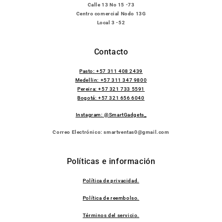
Calle 13 No 15 -73
Centro comercial Nodo 13G
Local 3 -52
Contacto
Pasto: +57 311 408 2439
Medellin: +57 311 347 9800
Pereira: +57 321 733 5591
Bogotá: +57 321 656 6040
Instagram: @SmartGadgets_
Correo Electrónico: smartventas0@gmail.com
Políticas e información
Política de privacidad.
Política de reembolso.
Términos del servicio.