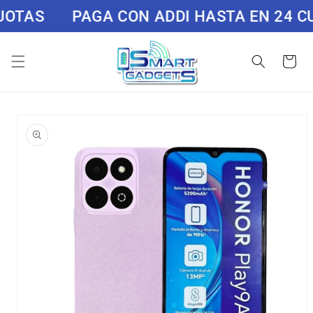
Ir
OTAS
PAGA CON ADDI HASTA EN 24 CU
directamente
al contenido
Carrito
Ir
directamente
a la
información
del producto